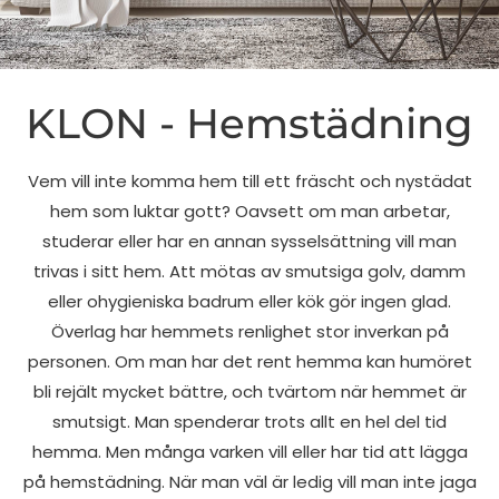
KLON -
KLON - Hemstädning
Hemstädning
Vem vill inte komma hem till ett fräscht och nystädat
hem som luktar gott? Oavsett om man arbetar,
studerar eller har en annan sysselsättning vill man
trivas i sitt hem. Att mötas av smutsiga golv, damm
eller ohygieniska badrum eller kök gör ingen glad.
Överlag har hemmets renlighet stor inverkan på
personen. Om man har det rent hemma kan humöret
bli rejält mycket bättre, och tvärtom när hemmet är
smutsigt. Man spenderar trots allt en hel del tid
hemma. Men många varken vill eller har tid att lägga
på hemstädning. När man väl är ledig vill man inte jaga