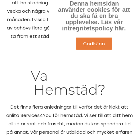
att ha städning en gång i veckan, andra varannan
Denna hemsidan
använder cookies för att
vecka och några väljer en mer rejäl städning en gång i
du ska få en bra
månaden. I vissa fall kan det vara så att städning rent
upplevelse. Läs vår
av behövs flera gånger i veckan. Vi hjälper dig med att
intregritetspolicy här.
ta fram ett städschema som passar både dig och
Godkänn
oss.
Varför Välja
Hemstäd?
Det finns flera anledningar till varför det är klokt att
anlita Services4You för hemstäd. Vi ser till att ditt hem
alltid är rent och fräscht, medan du kan spendera tid
på annat. Vår personal är utbildad och mycket erfaren