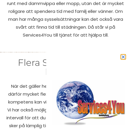
runt med dammvippa eller mopp, utan det är mycket
roligare att spendera tid med familj eller vänner. Om
man har många sysselsättningar kan det också vara
svårt att finna tid till städningen. Då står vi på
Services4You till tjänst för att hjälpa till.
Flera Städtjänster För
Hemmet
När det gäller hemstädning har alla olika krav. Vi är
därför mycket flexibla i vårt arbete och tack vare vår
kompetens kan vi också täcka in flera olika områden.
Vi har också möjlighet att erbjuda städning med olika
intervall för att du som kund ska känna att städningen
sker på lämplig tidpunkt. Några av våra kunder väljer