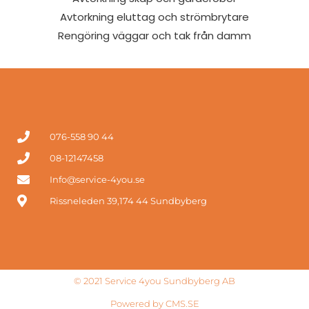
Avtorkning eluttag och strömbrytare
Rengöring väggar och tak från damm
076-558 90 44
08-12147458
Info@service-4you.se
Rissneleden 39,174 44 Sundbyberg
© 2021 Service 4you Sundbyberg AB
Powered by CMS.SE